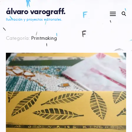
Skip
álvaro varograff.
to
content
Ilustración y proyectos editoriales.
Categoría:
Printmaking