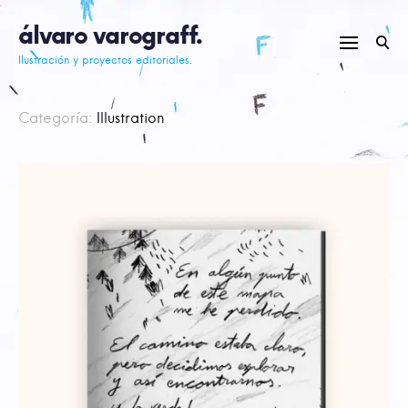
Skip
álvaro varograff.
to
content
Ilustración y proyectos editoriales.
Categoría:
Illustration
Posts
navigation