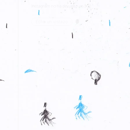
Instagram no ha devuelto un 200.
@
Echa un vistazo