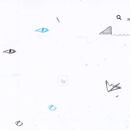
Mi diario / My diary