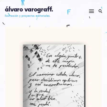
Skip
álvaro varograff.
to
content
Ilustración y proyectos editoriales.
Posts
navigation