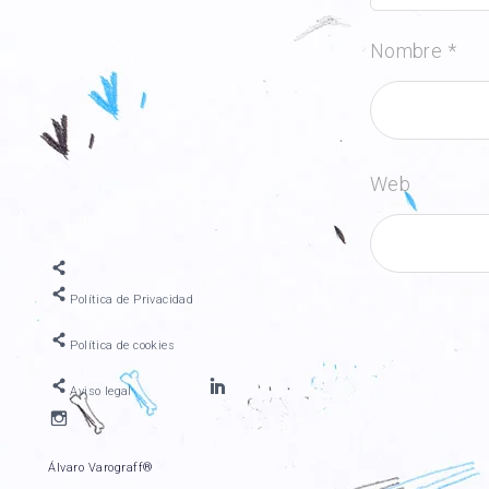
Nombre
*
Web
Política de Privacidad
Política de cookies
Linkedin
Aviso legal
personal.
Mi
Un
diario
buen
personal,
curriculum.
Álvaro Varograff®
de