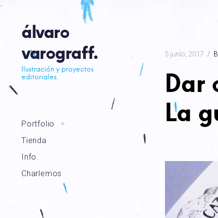
Skip
to
álvaro
content
varograff.
5 junio, 2017
B
Ilustración y proyectos
Dar 
editoriales.
La g
toggle
Portfolio
+
child
menu
Tienda
Info.
Charlemos