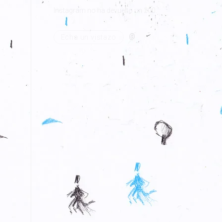
Instagram no ha devuelto un 200.
@
Echa un vistazo