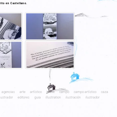
rito en Castellano.
agencias
arte
artístico
breve
campo
campo artístico
caza
ilustrador
editores
guia
illustration
ilustración
ilustrador