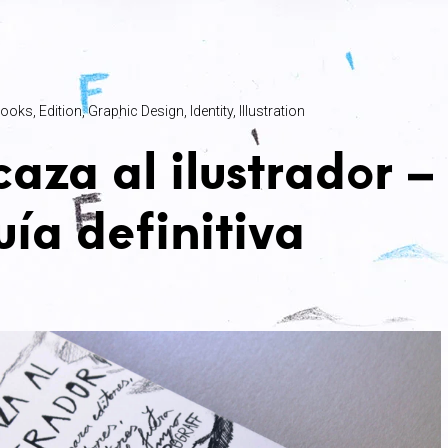
ooks
Edition
Graphic Design
Identity
Illustration
caza al ilustrador –
uía definitiva