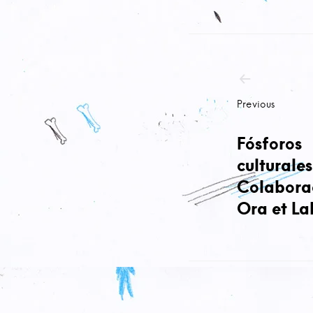
Navega
de
entrad
Previous
Fósforos
culturales
Colabora
Ora et La