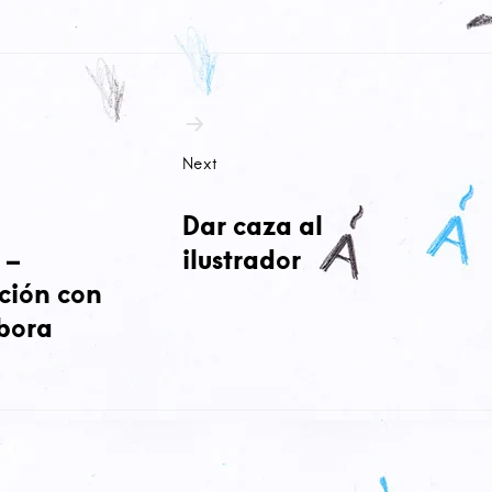
ción
as
Next
Dar caza al
 –
ilustrador
ción con
bora