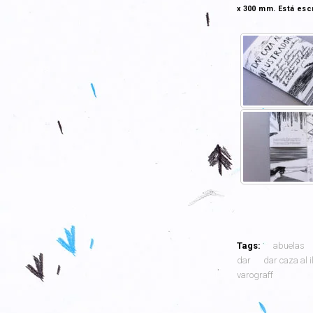
x 300 mm. Está esc
Tags:
abuelas
dar
dar caza al 
varograff