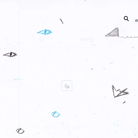
Search
for:
Mi diario / My diary