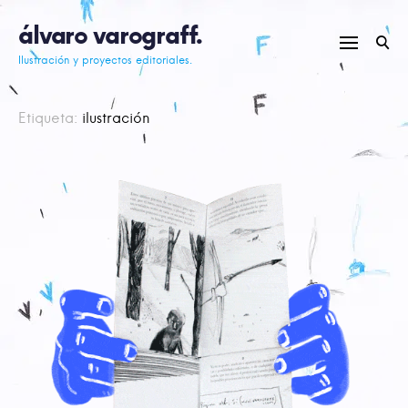
Skip
álvaro varograff.
to
content
Ilustración y proyectos editoriales.
Etiqueta:
ilustración
Posts
navigation