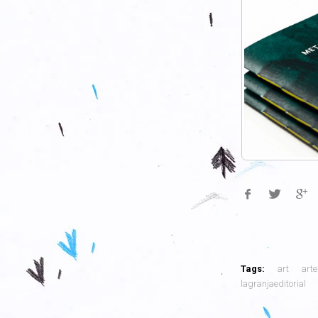
Tags:
art
arte
lagranjaeditorial