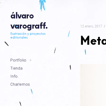
Skip
to
álvaro
content
varograff.
12 enero, 2017
Ilustración y proyectos
Meta
editoriales.
toggle
Portfolio
+
child
menu
Tienda
Info.
Charlemos