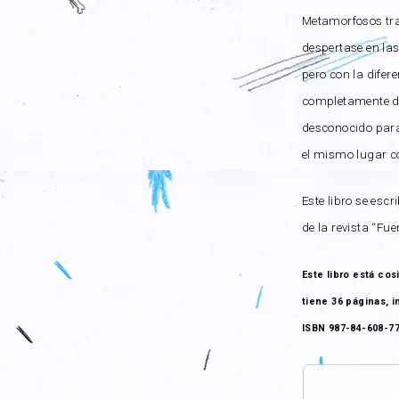
Metamorfosos tra
despertase en la
pero con la difer
completamente dis
desconocido para 
el mismo lugar co
Este libro se esc
de la revista “Fu
Este libro está co
tiene 36 páginas, 
ISBN 987-84-608-7