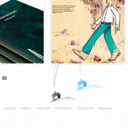
edicion
edition
editorial
illustration
ilustración
lagranja