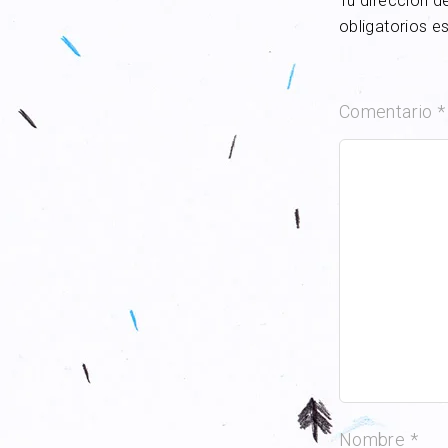
Tu dirección d
obligatorios 
Comentario
*
Nombre
*