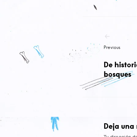
Navega
de
entrad
Previous
De histori
bosques
Deja una 