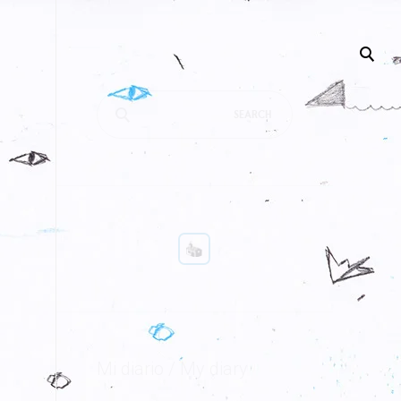
Search
for:
Mi diario / My diary