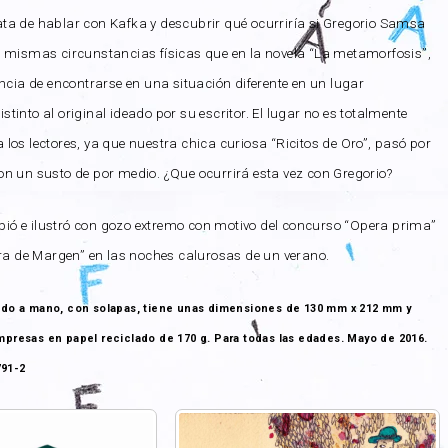
ta de hablar con Kafka y descubrir qué ocurriría si Gregorio Samsa
s mismas circunstancias físicas que en la novela “La metamorfosis”,
encia de encontrarse en una situación diferente en un lugar
tinto al original ideado por su escritor. El lugar no es totalmente
los lectores, ya que nuestra chica curiosa “Ricitos de Oro”, pasó por
n un susto de por medio. ¿Que ocurrirá esta vez con Gregorio?
ribió e ilustró con gozo extremo con motivo del concurso “Opera prima”
era de Margen” en las noches calurosas de un verano.
sido a mano, con solapas, tiene unas dimensiones de 130 mm x 212 mm y
impresas en papel reciclado de 170 g. Para todas las edades. Mayo de 2016.
791-2