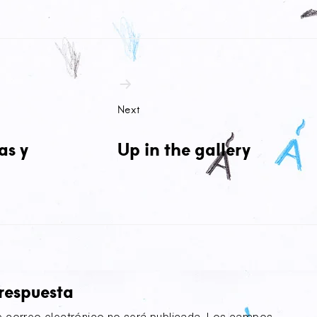
ción
as
Next
as y
Up in the gallery
respuesta