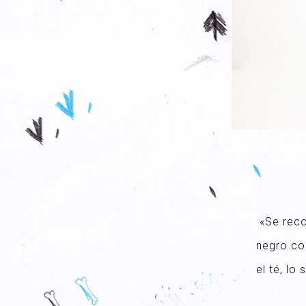
«Se reco
negro con
el té, lo