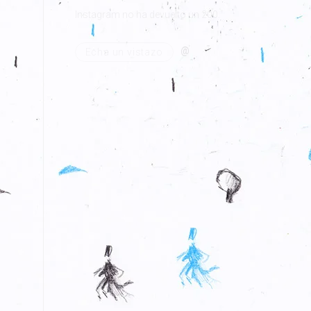
Instagram no ha devuelto un 200.
@
Echa un vistazo