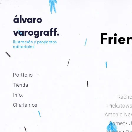
Skip
to
álvaro
content
varograff.
Frie
Ilustración y proyectos
editoriales.
toggle
Portfolio
+
child
menu
Tienda
Info.
Rache
Charlemos
Piekutows
Antonio Na
Gomet
•
J