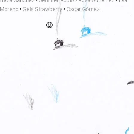
tricia Sánchez
•
Jennifer Rubio
•
Rosa Gutiérrez
•
Eva
Moreno
•
Gels Strawberry
•
Oscar Gómez