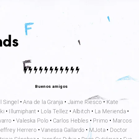
nds
Buenos amigos
l Singel
•
Ana de la Granja
•
Jaime Riesco
•
Kate
ki
•
Illumiphant
•
Lola Tellez
•
Albitch
•
La Merienda
•
varro
•
Valeska Polo
•
Carlos Hebles
•
Primo
•
Marcos
effrey Herrero
•
Vanessa Gallardo
•
MJota
•
Doctor