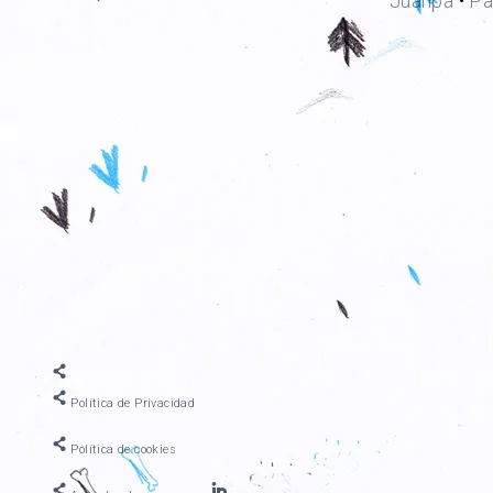
Juanpa
•
Pa
Política de Privacidad
Política de cookies
Linkedin