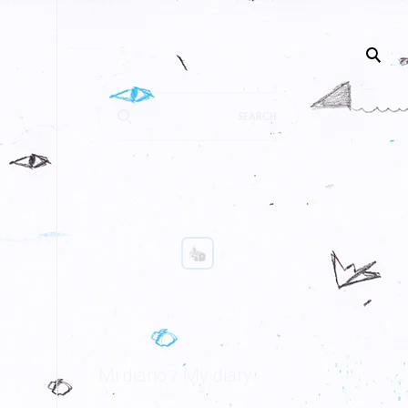
Search
for:
Mi diario / My diary