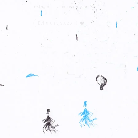
Instagram no ha devuelto un 200.
@
Echa un vistazo