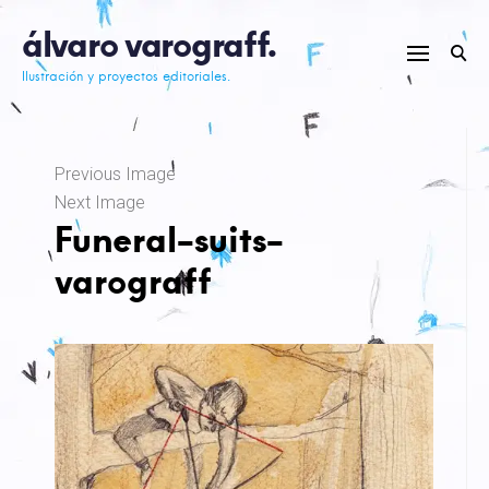
Skip
álvaro varograff.
to
content
Ilustración y proyectos editoriales.
Previous Image
Next Image
Funeral-suits-
varograff