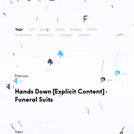
Tags:
arte
design
dibujo
disegno
diseño
illustration
ilustración
varograff
verkeren
Navegación
de
Previous
entradas
Hands Down [Explicit Content] ·
Funeral Suits
Next