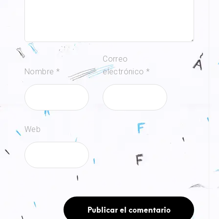
Correo
Nombre
*
electrónico
*
Web