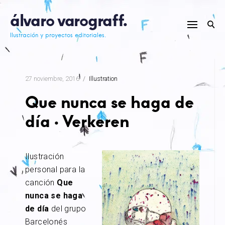
Skip
álvaro varograff.
to
content
Ilustración y proyectos editoriales.
27 noviembre, 2016
Illustration
Que nunca se haga de
día · Verkeren
Ilustración
personal para la
canción
Que
nunca se haga
de día
del grupo
Barcelonés