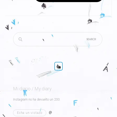
Search
for:
Mi diario / My diary
Instagram no ha devuelto un 200.
@
Echa un vistazo