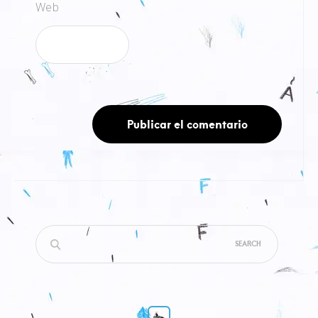
Web
Search
for: