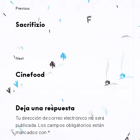
de
Previous
entradas
Sacrifizio
Next
Cinefood
Deja una respuesta
Tu dirección de correo electrónico no será
publicada.
Los campos obligatorios están
marcados con
*