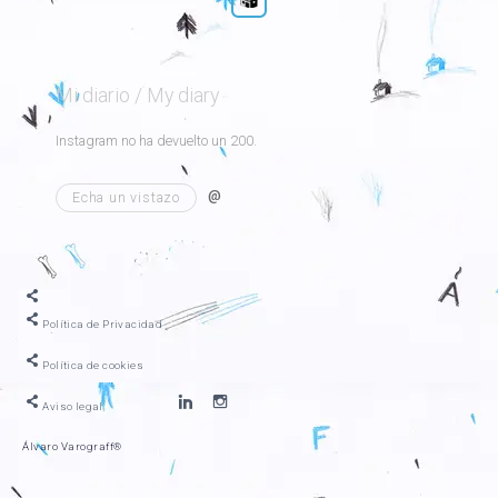
Mi diario / My diary
Instagram no ha devuelto un 200.
@
Echa un vistazo
Política de Privacidad
Política de cookies
Linkedin
Mi
Aviso legal
personal.
diario
Un
personal,
Álvaro Varograff®
buen
de
curriculum.
todo.