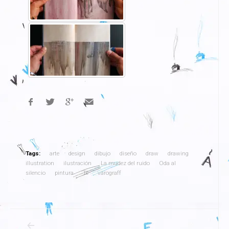
Tags:
arte
design
dibujo
diseño
draw
drawing
illustration
ilustración
La mudez del ruido
Oda al
silencio
pintura
Té
varograff
Navegación