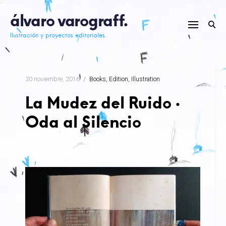
Skip
álvaro varograff.
to
content
Ilustración y proyectos editoriales.
30 noviembre, 2016
Books
Edition
Illustration
La Mudez del Ruido ·
Oda al Silencio